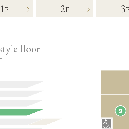
1
2
3
F
F
tyle floor
ア