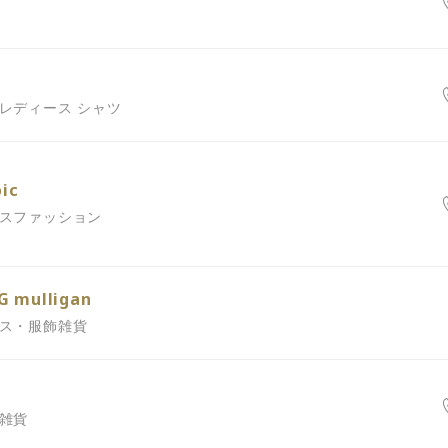
・レディース シャツ
pic
ースファッション
G mulligan
ース・服飾雑貨
、雑貨