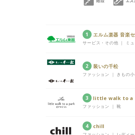
1
エルム楽器 音楽セ
サービス・その他 ｜ ミ
2
装いの千松
ファッション ｜ きもの
3
little walk to a
ファッション ｜ 靴
4
chill
ファッション ｜ レディ