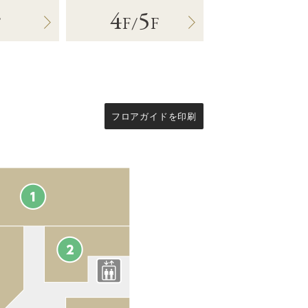
4
5
F
F
/
F
フロアガイドを印刷