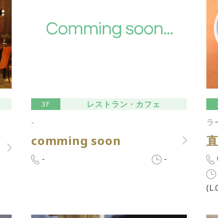
レストラン・カフェ
3F
-
ラ
comming soon
-
-
(L