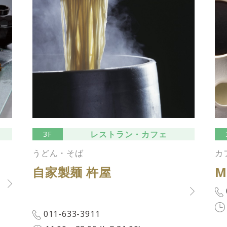
レストラン・カフェ
3F
うどん・そば
カ
自家製麺 杵屋
M
011-633-3911