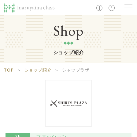
TOP
Shop
ショップ紹介
ショップ
レストラン・カフェ
ショップニュース
B1F
Life support floor
TOP
＞
ショップ紹介
＞
シャツプラザ
ライフサポートフロア
イベント・お知らせ
施設案内
アクセス・営業時間
営業時間 10:00 ~ 20:00
1F
Food boutique floor
検索
フードブティックフロア
マルヤマ クラスとは
木曜の市
営業時間 10:00 ~ 20:00
Zooっと割
求人情報
ファッション
2F