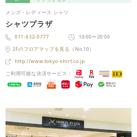
サイトご利用にあたって
サイトマップ
※一部店舗は営業時間が異なります。
メンズ・レディース シャツ
シャツプラザ
2F
Fashion & Life style floor
011-632-0777
10:00〜20:00
ファッション＆ライフスタイルフロア
2Fのフロアマップを見る
（No.10）
営業時間 10:00 ~ 20:00
閉じる
http://www.tokyo-shirt.co.jp
ご利用可能な決済サービス：
3F
Service & Beauty & Restaurant
floor
サービス＆ビューティー＆レストランフロア
営業時間 10:00 ~ 22:00