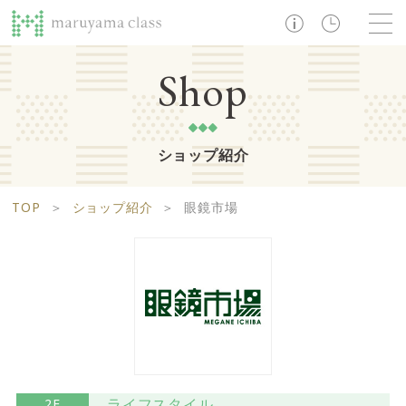
TOP
Shop
ショップ紹介
ショップ
レストラン・カフェ
ショップニュース
B1F
Life support floor
TOP
＞
ショップ紹介
＞
眼鏡市場
ライフサポートフロア
イベント・お知らせ
施設案内
アクセス・営業時間
営業時間 10:00 ~ 20:00
1F
Food boutique floor
検索
フードブティックフロア
マルヤマ クラスとは
木曜の市
営業時間 10:00 ~ 20:00
Zooっと割
求人情報
ライフスタイル
2F