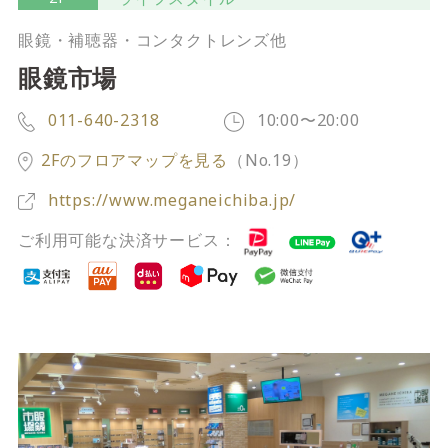
サイトご利用にあたって
サイトマップ
※一部店舗は営業時間が異なります。
眼鏡・補聴器・コンタクトレンズ他
眼鏡市場
2F
Fashion & Life style floor
011-640-2318
10:00〜20:00
ファッション＆ライフスタイルフロア
2Fのフロアマップを見る
（No.19）
営業時間 10:00 ~ 20:00
閉じる
https://www.meganeichiba.jp/
ご利用可能な決済サービス：
3F
Service & Beauty & Restaurant
floor
サービス＆ビューティー＆レストランフロア
営業時間 10:00 ~ 22:00