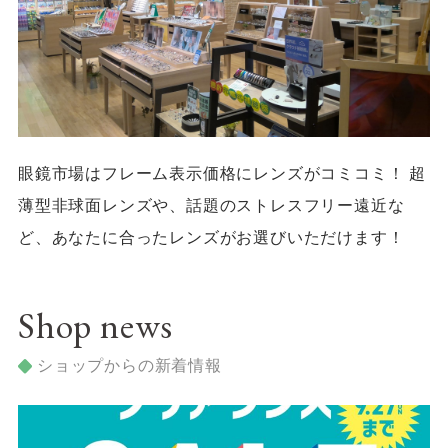
4F/5F
Physical care floor
フィジカルケアフロア
営業時間 10:00 ~ 23:00
眼鏡市場はフレーム表示価格にレンズがコミコミ！ 超
薄型非球面レンズや、話題のストレスフリー遠近な
施設案内を見る
ど、あなたに合ったレンズがお選びいただけます！
Shop news
ショップからの新着情報