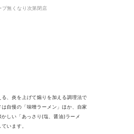
:30) スープ無くなり次第閉店
える、炎を上げて煽りを加える調理法で
メは自慢の「味噌ラーメン」ほか、自家
懐かしい「あっさり(塩、醤油)ラーメ
しています。