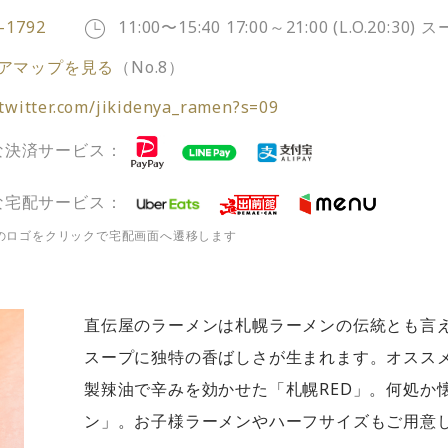
-1792
11:00〜15:40 17:00～21:00 (L.O.20
ロアマップを見る
（No.8）
/twitter.com/jikidenya_ramen?s=09
な決済サービス：
な宅配サービス：
のロゴをクリックで宅配画面へ遷移します
直伝屋のラーメンは札幌ラーメンの伝統とも言
スープに独特の香ばしさが生まれます。オスス
製辣油で辛みを効かせた「札幌RED」。何処か
ン」。お子様ラーメンやハーフサイズもご用意