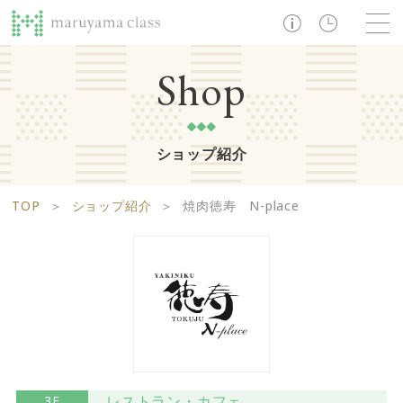
TOP
Shop
ショップ紹介
ショップ
レストラン・カフェ
ショップニュース
B1F
Life support floor
TOP
＞
ショップ紹介
＞
焼肉徳寿 N-place
ライフサポートフロア
イベント・お知らせ
施設案内
アクセス・営業時間
営業時間 10:00 ~ 20:00
1F
Food boutique floor
検索
フードブティックフロア
マルヤマ クラスとは
木曜の市
営業時間 10:00 ~ 20:00
Zooっと割
求人情報
レストラン・カフェ
3F