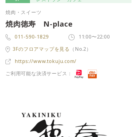
サイトご利用にあたって
サイトマップ
※一部店舗は営業時間が異なります。
焼肉・スイーツ
焼肉徳寿 N-place
2F
Fashion & Life style floor
011-590-1829
11:00〜22:00
ファッション＆ライフスタイルフロア
3Fのフロアマップを見る
（No.2）
営業時間 10:00 ~ 20:00
閉じる
https://www.tokuju.com/
ご利用可能な決済サービス：
3F
Service & Beauty & Restaurant
floor
サービス＆ビューティー＆レストランフロア
営業時間 10:00 ~ 22:00