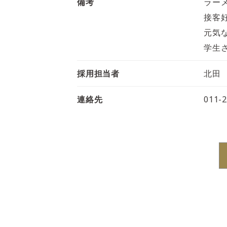
備考
ラー
接客
元気
学生
採用担当者
北田
連絡先
011-