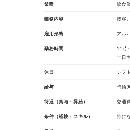
業種
飲食
業務内容
接客
雇用形態
アル
勤務時間
11時
土日
休日
シフ
給与
時給9
待遇（賞与・昇給）
交通
条件（経験・スキル）
特に