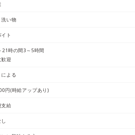
業
、洗い物
バイト
～21時の間3～5時間
大歓迎
トによる
00円(時給アップあり)
費支給
なし