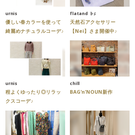
サイトご利用にあたって
サイトマップ
※一部店舗は営業時間が異なります。
urnis
flatand ♭♯
優しい春カラーを使って
天然石アクセサリー
2F
Fashion & Life style floor
綺麗めナチュラルコーデ♪
【Nei】さま開催中♪
ファッション＆ライフスタイルフロア
営業時間 10:00 ~ 20:00
閉じる
3F
Service & Beauty & Restaurant
urnis
chill
floor
程よくゆったり◎リラッ
BAG’n’NOUN新作
クスコーデ♪
サービス＆ビューティー＆レストランフロア
営業時間 10:00 ~ 22:00