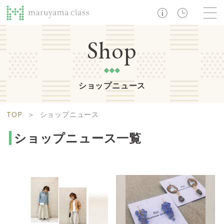
TOP
Shop
ショップニュース
ショップ
レストラン・カフェ
ショップニュース
B1F
Life support floor
TOP
＞
ショップニュース
ライフサポートフロア
イベント・お知らせ
施設案内
アクセス・営業時間
ショップニュース一覧
営業時間 10:00 ~ 20:00
1F
Food boutique floor
検索
フードブティックフロア
マルヤマ クラスとは
木曜の市
営業時間 10:00 ~ 20:00
Zooっと割
求人情報