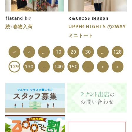
4F/5F
Physical care floor
フィジカルケアフロア
flatand ♭♯
R＆CROSS season
続♪春物入荷
UPPER HIGHTS の2WAY
営業時間 10:00 ~ 23:00
ミニトート
＜
＜
...
10
20
30
...
128
129
130
...
140
150
...
＞
＞
施設案内を見る