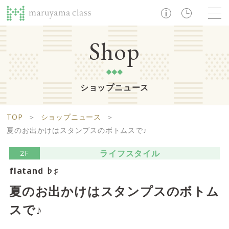
TOP
Shop
ショップニュース
ショップ
レストラン・カフェ
ショップニュース
B1F
Life support floor
TOP
＞
ショップニュース
＞
ライフサポートフロア
イベント・お知らせ
施設案内
アクセス・営業時間
夏のお出かけはスタンプスのボトムスで♪
営業時間 10:00 ~ 20:00
ライフスタイル
2F
flatand ♭♯
1F
Food boutique floor
検索
夏のお出かけはスタンプスのボトム
フードブティックフロア
スで♪
マルヤマ クラスとは
木曜の市
営業時間 10:00 ~ 20:00
Zooっと割
求人情報