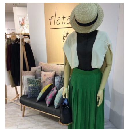
サイトご利用にあたって
サイトマップ
※一部店舗は営業時間が異なります。
2F
Fashion & Life style floor
ファッション＆ライフスタイルフロア
営業時間 10:00 ~ 20:00
閉じる
3F
Service & Beauty & Restaurant
floor
サービス＆ビューティー＆レストランフロア
営業時間 10:00 ~ 22:00