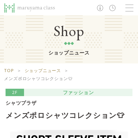
TOP
Shop
ショップニュース
ショップ
レストラン・カフェ
ショップニュース
B1F
Life support floor
TOP
＞
ショップニュース
＞
ライフサポートフロア
イベント・お知らせ
施設案内
アクセス・営業時間
メンズポロシャツコレクション👕
営業時間 10:00 ~ 20:00
ファッション
2F
シャツプラザ
1F
Food boutique floor
検索
メンズポロシャツコレクション👕
フードブティックフロア
マルヤマ クラスとは
木曜の市
営業時間 10:00 ~ 20:00
Zooっと割
求人情報