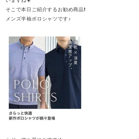
4F/5F
Physical care floor
そこで本日ご紹介するお勧め商品❗️
フィジカルケアフロア
メンズ半袖ポロシャツです♪
営業時間 10:00 ~ 23:00
施設案内を見る