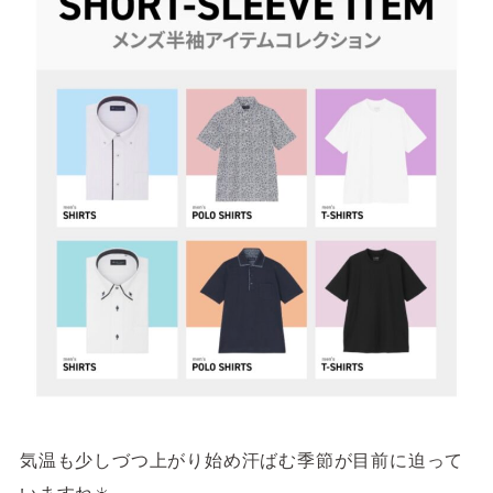
サイトご利用にあたって
サイトマップ
※一部店舗は営業時間が異なります。
2F
Fashion & Life style floor
ファッション＆ライフスタイルフロア
営業時間 10:00 ~ 20:00
閉じる
3F
Service & Beauty & Restaurant
floor
サービス＆ビューティー＆レストランフロア
営業時間 10:00 ~ 22:00
気温も少しづつ上がり始め汗ばむ季節が目前に迫って
いますね☀️