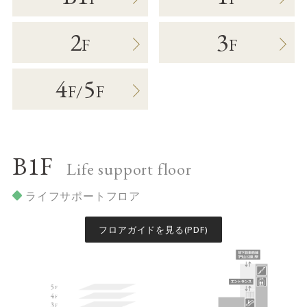
サイトご利用にあたって
サイトマップ
※一部店舗は営業時間が異なります。
2
3
F
F
2F
Fashion & Life style floor
4
5
F
/
F
ファッション＆ライフスタイルフロア
営業時間 10:00 ~ 20:00
閉じる
B1F
Life support floor
3F
Service & Beauty & Restaurant
ライフサポートフロア
floor
フロアガイドを見る(PDF)
サービス＆ビューティー＆レストランフロア
営業時間 10:00 ~ 22:00