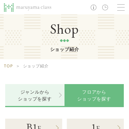
TOP
Shop
ショップ紹介
ショップ
レストラン・カフェ
ショップニュース
B1F
Life support floor
TOP
＞
ショップ紹介
ライフサポートフロア
イベント・お知らせ
施設案内
アクセス・営業時間
営業時間 10:00 ~ 20:00
ジャンルから
フロアから
ショップを探す
ショップを探す
1F
Food boutique floor
検索
フードブティックフロア
マルヤマ クラスとは
木曜の市
B1
1
F
F
営業時間 10:00 ~ 20:00
Zooっと割
求人情報