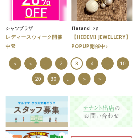
4F/5F
Physical care floor
フィジカルケアフロア
シャツプラザ
flatand ♭♯
営業時間 10:00 ~ 23:00
レディースウィーク開催
【HIDEMI JEWELLERY】
中👚
POPUP開催中♪
＜
＜
...
2
3
4
...
10
施設案内を見る
20
30
...
＞
＞