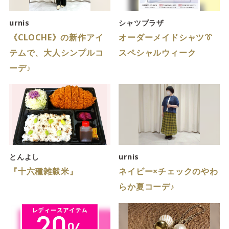
サイトご利用にあたって
サイトマップ
※一部店舗は営業時間が異なります。
urnis
シャツプラザ
《CLOCHE》の新作アイ
オーダーメイドシャツ👔
2F
Fashion & Life style floor
テムで、大人シンプルコ
スペシャルウィーク
ーデ♪
ファッション＆ライフスタイルフロア
営業時間 10:00 ~ 20:00
閉じる
3F
Service & Beauty & Restaurant
floor
とんよし
urnis
『十六種雑穀米』
ネイビー×チェックのやわ
サービス＆ビューティー＆レストランフロア
らか夏コーデ♪
営業時間 10:00 ~ 22:00