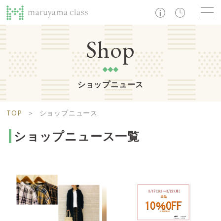
TOP
Shop
ショップニュース
ショップ
レストラン・カフェ
ショップニュース
B1F
Life support floor
TOP
＞
ショップニュース
ライフサポートフロア
イベント・お知らせ
施設案内
アクセス・営業時間
ショップニュース一覧
営業時間 10:00 ~ 20:00
1F
Food boutique floor
検索
フードブティックフロア
マルヤマ クラスとは
木曜の市
営業時間 10:00 ~ 20:00
Zooっと割
求人情報