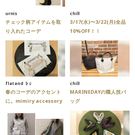
サイトご利用にあたって
サイトマップ
※一部店舗は営業時間が異なります。
urnis
chill
チェック柄アイテムを取
3/17(水)〜3/22(月)全品
2F
Fashion & Life style floor
り入れたコーデ
10%OFF！！
ファッション＆ライフスタイルフロア
営業時間 10:00 ~ 20:00
閉じる
3F
Service & Beauty & Restaurant
flatand ♭♯
chill
floor
春のコーデのアクセント
MARINEDAYの職人技バ
に。mimiry accessory
ッグ
サービス＆ビューティー＆レストランフロア
営業時間 10:00 ~ 22:00