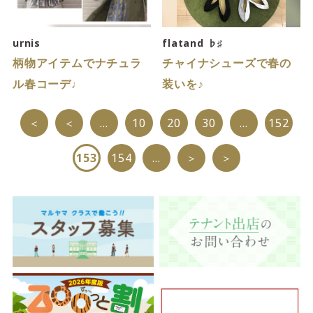
4F/5F
Physical care floor
フィジカルケアフロア
urnis
flatand ♭♯
柄物アイテムでナチュラ
チャイナシューズで春の
営業時間 10:00 ~ 23:00
ル春コーデ♩
装いを♪
＜
＜
...
10
20
30
...
152
153
154
...
＞
＞
施設案内を見る