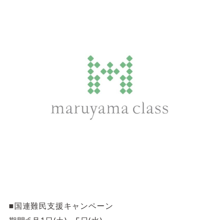
サイトご利用にあたって
サイトマップ
※一部店舗は営業時間が異なります。
2F
Fashion & Life style floor
ファッション＆ライフスタイルフロア
営業時間 10:00 ~ 20:00
閉じる
3F
Service & Beauty & Restaurant
floor
サービス＆ビューティー＆レストランフロア
営業時間 10:00 ~ 22:00
■国連難民支援キャンペーン