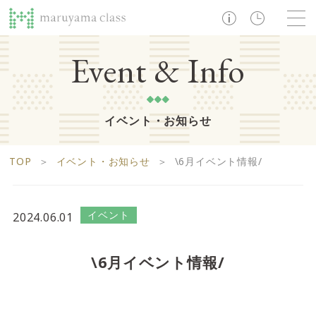
TOP
Event & Info
イベント・お知らせ
ショップ
レストラン・カフェ
ショップニュース
B1F
Life support floor
TOP
＞
イベント・お知らせ
＞
\6月イベント情報/
ライフサポートフロア
イベント・お知らせ
施設案内
アクセス・営業時間
営業時間 10:00 ~ 20:00
イベント
2024.06.01
1F
Food boutique floor
検索
\6月イベント情報/
フードブティックフロア
マルヤマ クラスとは
木曜の市
営業時間 10:00 ~ 20:00
Zooっと割
求人情報