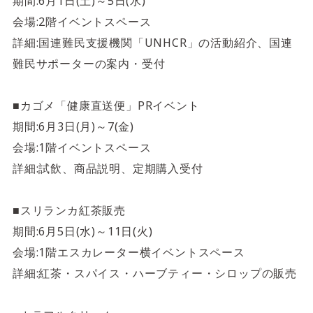
4F/5F
期間:6月1日(土)～5日(水)
Physical care floor
会場:2階イベントスペース
フィジカルケアフロア
詳細:国連難民支援機関「UNHCR」の活動紹介、国連
難民サポーターの案内・受付
営業時間 10:00 ~ 23:00
■カゴメ「健康直送便」PRイベント
期間:6月3日(月)～7(金)
会場:1階イベントスペース
施設案内を見る
詳細:試飲、商品説明、定期購入受付
■スリランカ紅茶販売
期間:6月5日(水)～11日(火)
会場:1階エスカレーター横イベントスペース
詳細:紅茶・スパイス・ハーブティー・シロップの販売