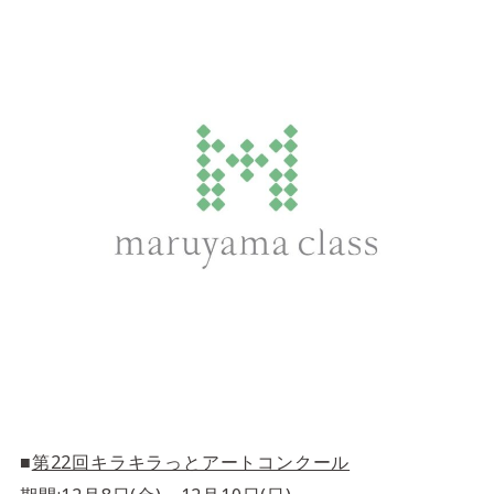
サイトご利用にあたって
サイトマップ
※一部店舗は営業時間が異なります。
2F
Fashion & Life style floor
ファッション＆ライフスタイルフロア
営業時間 10:00 ~ 20:00
閉じる
3F
Service & Beauty & Restaurant
floor
サービス＆ビューティー＆レストランフロア
営業時間 10:00 ~ 22:00
■
第22回キラキラっとアートコンクール