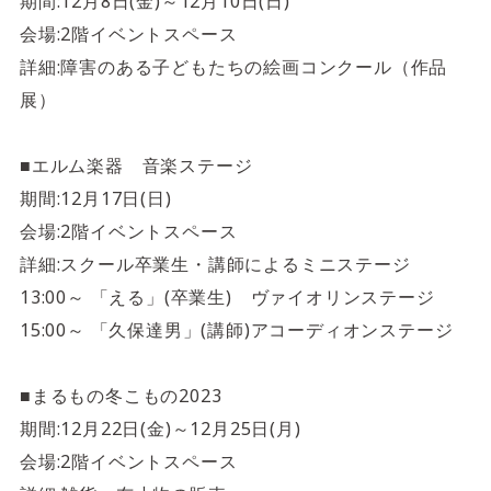
4F/5F
期間:12月8日(金)～12月10日(日)
Physical care floor
会場:2階イベントスペース
フィジカルケアフロア
詳細:障害のある子どもたちの絵画コンクール（作品
展）
営業時間 10:00 ~ 23:00
■エルム楽器 音楽ステージ
期間:12月17日(日)
会場:2階イベントスペース
施設案内を見る
詳細:スクール卒業生・講師によるミニステージ
13:00～ 「える」(卒業生) ヴァイオリンステージ
15:00～ 「久保達男」(講師)アコーディオンステージ
■まるもの冬こもの2023
期間:12月22日(金)～12月25日(月)
会場:2階イベントスペース