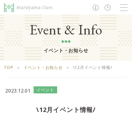
TOP
Event & Info
イベント・お知らせ
ショップ
レストラン・カフェ
ショップニュース
B1F
Life support floor
TOP
＞
イベント・お知らせ
＞
\12月イベント情報/
ライフサポートフロア
イベント・お知らせ
施設案内
アクセス・営業時間
営業時間 10:00 ~ 20:00
イベント
2023.12.01
1F
Food boutique floor
検索
\12月イベント情報/
フードブティックフロア
マルヤマ クラスとは
木曜の市
営業時間 10:00 ~ 20:00
Zooっと割
求人情報