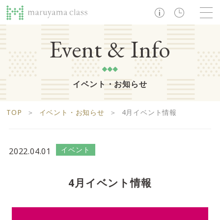
TOP
Event & Info
イベント・お知らせ
ショップ
レストラン・カフェ
ショップニュース
B1F
Life support floor
TOP
＞
イベント・お知らせ
＞
4月イベント情報
ライフサポートフロア
イベント・お知らせ
施設案内
アクセス・営業時間
営業時間 10:00 ~ 20:00
イベント
2022.04.01
1F
Food boutique floor
検索
4月イベント情報
フードブティックフロア
マルヤマ クラスとは
木曜の市
営業時間 10:00 ~ 20:00
Zooっと割
求人情報