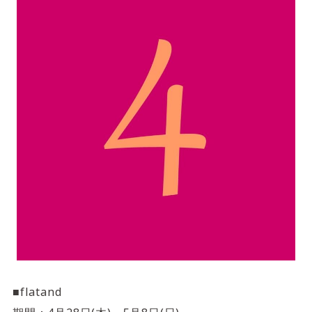
サイトご利用にあたって
サイトマップ
※一部店舗は営業時間が異なります。
2F
Fashion & Life style floor
ファッション＆ライフスタイルフロア
営業時間 10:00 ~ 20:00
閉じる
3F
Service & Beauty & Restaurant
floor
サービス＆ビューティー＆レストランフロア
営業時間 10:00 ~ 22:00
■flatand