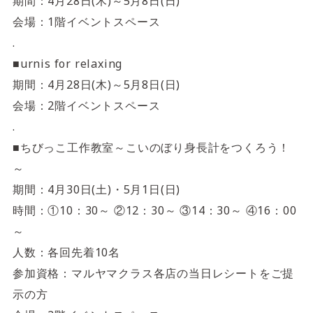
4F/5F
期間：4月28日(木)～5月8日(日)
Physical care floor
会場：1階イベントスペース
フィジカルケアフロア
.
■urnis for relaxing
営業時間 10:00 ~ 23:00
期間：4月28日(木)～5月8日(日)
会場：2階イベントスペース
.
■ちびっこ工作教室～こいのぼり身長計をつくろう！
施設案内を見る
～
期間：4月30日(土)・5月1日(日)
時間：①10：30～ ②12：30～ ③14：30～ ④16：00
～
人数：各回先着10名
参加資格：マルヤマクラス各店の当日レシートをご提
示の方