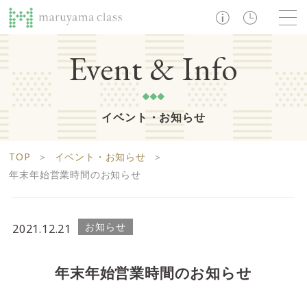
TOP
Event & Info
イベント・お知らせ
ショップ
レストラン・カフェ
ショップニュース
B1F
Life support floor
TOP
＞
イベント・お知らせ
＞
ライフサポートフロア
イベント・お知らせ
施設案内
アクセス・営業時間
年末年始営業時間のお知らせ
営業時間 10:00 ~ 20:00
お知らせ
2021.12.21
1F
Food boutique floor
検索
年末年始営業時間のお知らせ
フードブティックフロア
マルヤマ クラスとは
木曜の市
営業時間 10:00 ~ 20:00
Zooっと割
求人情報