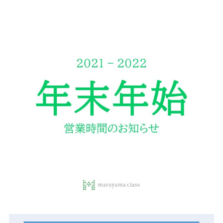
サイトご利用にあたって
サイトマップ
※一部店舗は営業時間が異なります。
2F
Fashion & Life style floor
ファッション＆ライフスタイルフロア
営業時間 10:00 ~ 20:00
閉じる
3F
Service & Beauty & Restaurant
floor
サービス＆ビューティー＆レストランフロア
営業時間 10:00 ~ 22:00