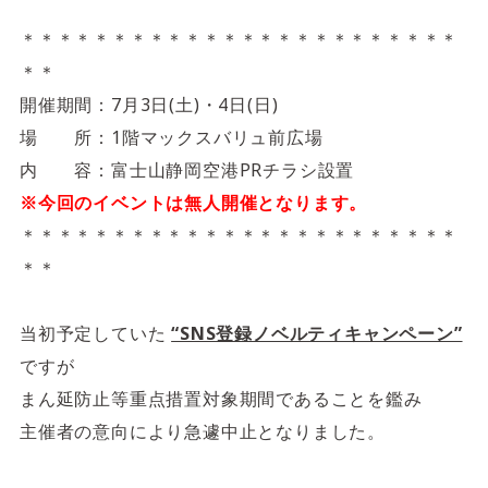
4F/5F
Physical care floor
＊＊＊＊＊＊＊＊＊＊＊＊＊＊＊＊＊＊＊＊＊＊＊＊
フィジカルケアフロア
＊＊
開催期間：7月3日(土)・4日(日)
営業時間 10:00 ~ 23:00
場 所：1階マックスバリュ前広場
内 容：富士山静岡空港PRチラシ設置
※今回のイベントは無人開催となります。
＊＊＊＊＊＊＊＊＊＊＊＊＊＊＊＊＊＊＊＊＊＊＊＊
施設案内を見る
＊＊
当初予定していた
“SNS登録ノベルティキャンペーン”
ですが
まん延防止等重点措置対象期間であることを鑑み
主催者の意向により急遽中止となりました。