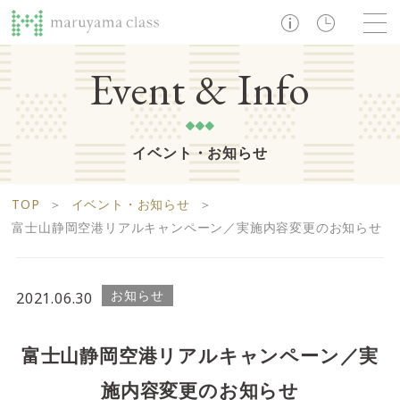
TOP
Event & Info
イベント・お知らせ
ショップ
レストラン・カフェ
ショップニュース
B1F
Life support floor
TOP
＞
イベント・お知らせ
＞
ライフサポートフロア
イベント・お知らせ
施設案内
アクセス・営業時間
富士山静岡空港リアルキャンペーン／実施内容変更のお知らせ
営業時間 10:00 ~ 20:00
お知らせ
2021.06.30
1F
Food boutique floor
検索
富士山静岡空港リアルキャンペーン／実
フードブティックフロア
マルヤマ クラスとは
木曜の市
施内容変更のお知らせ
営業時間 10:00 ~ 20:00
Zooっと割
求人情報