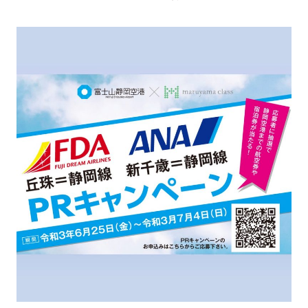
サイトご利用にあたって
サイトマップ
※一部店舗は営業時間が異なります。
2F
Fashion & Life style floor
ファッション＆ライフスタイルフロア
営業時間 10:00 ~ 20:00
閉じる
3F
Service & Beauty & Restaurant
floor
サービス＆ビューティー＆レストランフロア
営業時間 10:00 ~ 22:00