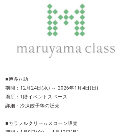
サイトご利用にあたって
サイトマップ
※一部店舗は営業時間が異なります。
2F
Fashion & Life style floor
ファッション＆ライフスタイルフロア
営業時間 10:00 ~ 20:00
閉じる
3F
Service & Beauty & Restaurant
■博多八助
floor
期間：12月24日(水) ～ 2026年1月4日(日)
場所：1階イベントスペース
サービス＆ビューティー＆レストランフロア
詳細：冷凍餃子等の販売
営業時間 10:00 ~ 22:00
■カラフルクリームスコーン販売