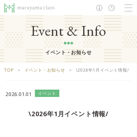
TOP
Event & Info
イベント・お知らせ
ショップ
レストラン・カフェ
ショップニュース
B1F
Life support floor
TOP
＞
イベント・お知らせ
＞
\2026年1月イベント情報/
ライフサポートフロア
イベント・お知らせ
施設案内
アクセス・営業時間
営業時間 10:00 ~ 20:00
イベント
2026.01.01
1F
Food boutique floor
検索
\2026年1月イベント情報/
フードブティックフロア
マルヤマ クラスとは
木曜の市
営業時間 10:00 ~ 20:00
Zooっと割
求人情報