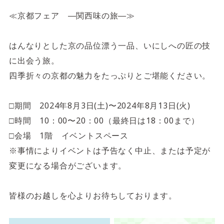
4F/5F
Physical care floor
≪京都フェア ―関西味の旅―≫
フィジカルケアフロア
はんなりとした京の品位漂う一品、いにしへの匠の技
営業時間 10:00 ~ 23:00
に出会う旅。
四季折々の京都の魅力をたっぷりとご堪能ください。
□期間 2024年8月3日(土)〜2024年8月13日(火)
施設案内を見る
□時間 10：00〜20：00（最終日は18：00まで）
□会場 1階 イベントスペース
※事情によりイベントは予告なく中止、または予定が
変更になる場合がございます。
皆様のお越しを心よりお待ちしております。