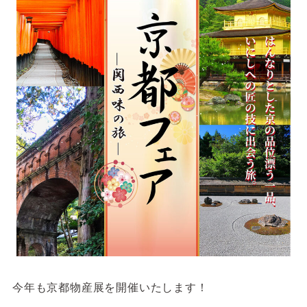
サイトご利用にあたって
サイトマップ
※一部店舗は営業時間が異なります。
2F
Fashion & Life style floor
ファッション＆ライフスタイルフロア
営業時間 10:00 ~ 20:00
閉じる
3F
Service & Beauty & Restaurant
floor
サービス＆ビューティー＆レストランフロア
営業時間 10:00 ~ 22:00
今年も京都物産展を開催いたします！