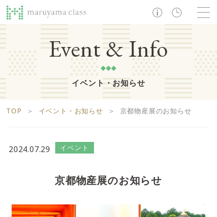
TOP
Event & Info
イベント・お知らせ
ショップ
レストラン・カフェ
ショップニュース
B1F
Life support floor
TOP
＞
イベント・お知らせ
＞
京都物産展のお知らせ
ライフサポートフロア
イベント・お知らせ
施設案内
アクセス・営業時間
営業時間 10:00 ~ 20:00
イベント
2024.07.29
1F
Food boutique floor
検索
京都物産展のお知らせ
フードブティックフロア
マルヤマ クラスとは
木曜の市
営業時間 10:00 ~ 20:00
Zooっと割
求人情報