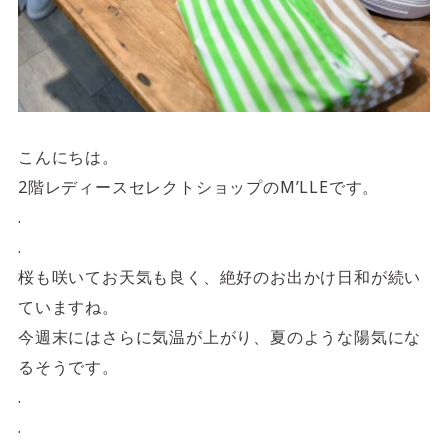
4F/5F
Physical care floor
フィジカルケアフロア
営業時間 10:00 ~ 23:00
こんにちは。
2階レディースセレクトショップのM’LLEです。
.
施設案内を見る
.
桜も咲いてお天気も良く、絶好のお出かけ日和が続い
ていますね。
今週末にはさらに気温が上がり、夏のような陽気にな
るそうです。
.
.