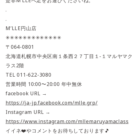
是非M’LLEへ足をお運びくださいね。
.
.
M’LLE円山店
✳︎✳︎✳︎✳︎✳︎✳︎✳︎✳︎✳︎✳︎✳︎✳︎✳︎
〒064-0801
北海道札幌市中央区南１条西２７丁目１-１マルヤマク
ラス2階
TEL 011-622-3080
営業時間 10:00〜20:00 年中無休
facebook URL →
https://ja-jp.facebook.com/mlle.grp/
Instagram URL →
https://www.instagram.com/mllemaruyamaclass
イイネ❤️やコメントをお待ちしております🎵