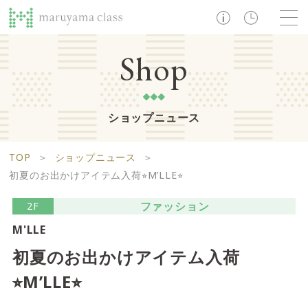
TOP
Shop
ショップニュース
ショップ
レストラン・カフェ
ショップニュース
B1F
Life support floor
TOP
＞
ショップニュース
＞
ライフサポートフロア
イベント・お知らせ
施設案内
アクセス・営業時間
初夏のお出かけアイテム入荷⭐︎M’LLE⭐︎
営業時間 10:00 ~ 20:00
ファッション
2F
M'LLE
1F
Food boutique floor
検索
初夏のお出かけアイテム入荷
フードブティックフロア
⭐︎M’LLE⭐︎
マルヤマ クラスとは
木曜の市
営業時間 10:00 ~ 20:00
Zooっと割
求人情報