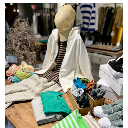
サイトご利用にあたって
サイトマップ
※一部店舗は営業時間が異なります。
2F
Fashion & Life style floor
ファッション＆ライフスタイルフロア
営業時間 10:00 ~ 20:00
閉じる
3F
Service & Beauty & Restaurant
floor
サービス＆ビューティー＆レストランフロア
営業時間 10:00 ~ 22:00