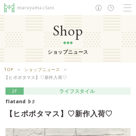
TOP
Shop
ショップニュース
ショップ
レストラン・カフェ
ショップニュース
B1F
Life support floor
TOP
＞
ショップニュース
＞
ライフサポートフロア
イベント・お知らせ
施設案内
アクセス・営業時間
【ヒポポタマス】♡新作入荷♡
営業時間 10:00 ~ 20:00
ライフスタイル
2F
flatand ♭♯
1F
Food boutique floor
検索
【ヒポポタマス】♡新作入荷♡
フードブティックフロア
マルヤマ クラスとは
木曜の市
営業時間 10:00 ~ 20:00
Zooっと割
求人情報