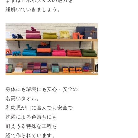
4F/5F
まずはヒポポタマスの魅力を
Physical care floor
紐解いていきましょう。
フィジカルケアフロア
営業時間 10:00 ~ 23:00
施設案内を見る
身体にも環境にも安心・安全の
名高いタオル。
乳幼児が口に含んでも安全で
洗濯による色落ちにも
耐えうる特殊な工程を
経て作られています。