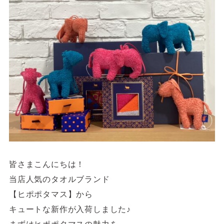
サイトご利用にあたって
サイトマップ
※一部店舗は営業時間が異なります。
2F
Fashion & Life style floor
ファッション＆ライフスタイルフロア
営業時間 10:00 ~ 20:00
閉じる
3F
Service & Beauty & Restaurant
floor
皆さまこんにちは！
サービス＆ビューティー＆レストランフロア
当店人気のタオルブランド
営業時間 10:00 ~ 22:00
【ヒポポタマス】から
キュートな新作が入荷しました♪