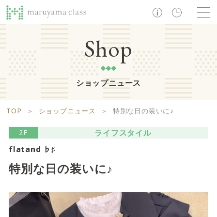
TOP
Shop
ショップニュース
ショップ
レストラン・カフェ
ショップニュース
B1F
Life support floor
TOP
＞
ショップニュース
＞
特別な日の装いに♪
ライフサポートフロア
イベント・お知らせ
施設案内
アクセス・営業時間
ライフスタイル
2F
営業時間 10:00 ~ 20:00
flatand ♭♯
特別な日の装いに♪
1F
Food boutique floor
検索
フードブティックフロア
マルヤマ クラスとは
木曜の市
営業時間 10:00 ~ 20:00
Zooっと割
求人情報