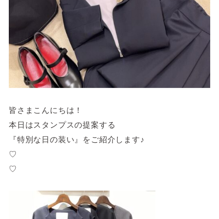
サイトご利用にあたって
サイトマップ
※一部店舗は営業時間が異なります。
2F
Fashion & Life style floor
ファッション＆ライフスタイルフロア
営業時間 10:00 ~ 20:00
閉じる
皆さまこんにちは！
3F
本日はスタンプスの提案する
Service & Beauty & Restaurant
『特別な日の装い』をご紹介します♪
floor
♡
サービス＆ビューティー＆レストランフロア
♡
営業時間 10:00 ~ 22:00