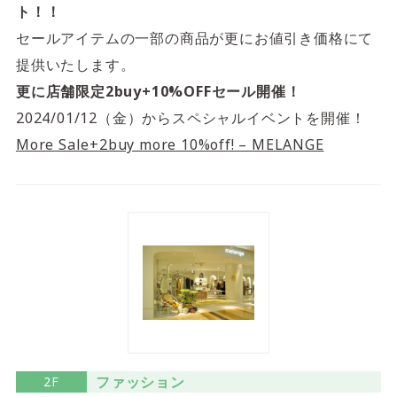
4F/5F
Physical care floor
ト！！
セールアイテムの一部の商品が更にお値引き価格にて
フィジカルケアフロア
提供いたします。
営業時間 10:00 ~ 23:00
更に店舗限定2buy+10%OFFセール開催！
2024/01/12（金）からスペシャルイベントを開催！
More Sale+2buy more 10%off! – MELANGE
施設案内を見る
ファッション
2F