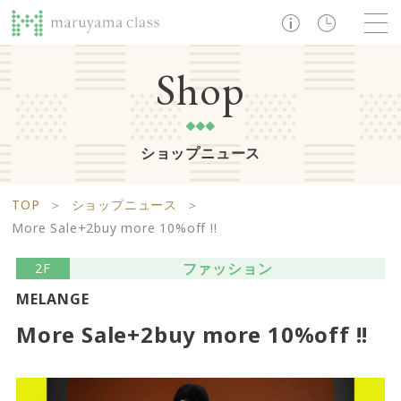
TOP
Shop
ショップニュース
ショップ
レストラン・カフェ
ショップニュース
B1F
Life support floor
TOP
＞
ショップニュース
＞
ライフサポートフロア
イベント・お知らせ
施設案内
アクセス・営業時間
More Sale+2buy more 10%off !!
営業時間 10:00 ~ 20:00
ファッション
2F
MELANGE
1F
Food boutique floor
検索
More Sale+2buy more 10%off !!
フードブティックフロア
マルヤマ クラスとは
木曜の市
営業時間 10:00 ~ 20:00
Zooっと割
求人情報