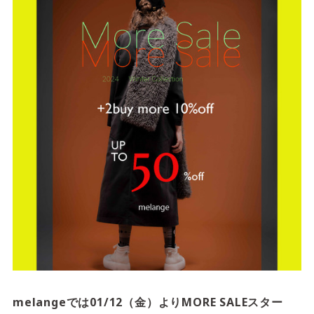
サイトご利用にあたって
サイトマップ
※一部店舗は営業時間が異なります。
2F
Fashion & Life style floor
ファッション＆ライフスタイルフロア
営業時間 10:00 ~ 20:00
閉じる
3F
Service & Beauty & Restaurant
floor
サービス＆ビューティー＆レストランフロア
営業時間 10:00 ~ 22:00
melangeでは01/12（金）よりMORE SALEスター