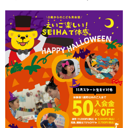
サイトご利用にあたって
サイトマップ
※一部店舗は営業時間が異なります。
2F
Fashion & Life style floor
ファッション＆ライフスタイルフロア
営業時間 10:00 ~ 20:00
閉じる
3F
Service & Beauty & Restaurant
floor
サービス＆ビューティー＆レストランフロア
営業時間 10:00 ~ 22:00