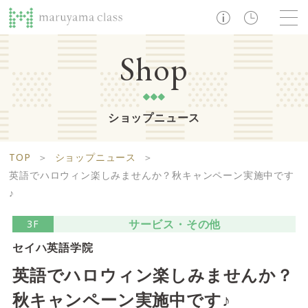
TOP
Shop
ショップニュース
ショップ
レストラン・カフェ
ショップニュース
B1F
Life support floor
TOP
＞
ショップニュース
＞
ライフサポートフロア
イベント・お知らせ
施設案内
アクセス・営業時間
英語でハロウィン楽しみませんか？秋キャンペーン実施中です
営業時間 10:00 ~ 20:00
♪
サービス・その他
3F
1F
Food boutique floor
セイハ英語学院
検索
英語でハロウィン楽しみませんか？
フードブティックフロア
マルヤマ クラスとは
木曜の市
秋キャンペーン実施中です♪
営業時間 10:00 ~ 20:00
Zooっと割
求人情報