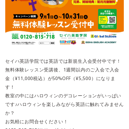
4F/5F
Physical care floor
フィジカルケアフロア
営業時間 10:00 ~ 23:00
セイハ英語学院では英語では新規生入会受付中です！
施設案内を見る
無料体験レッスン受講後、1週間以内のご入会で入会
金（¥11,000税込）が50%OFF（¥5,500）になりま
す！
教室の中にはハロウィンのデコレーションがいっぱい
です♪ハロウィンを楽しみながら英語に触れてみません
か？
お気軽にお問合せください！