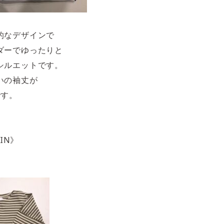
的なデザインで
ダーでゆったりと
シルエットです。
いの袖丈が
です。
AIN》
）