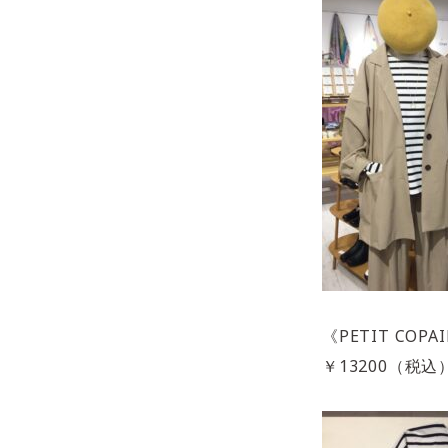
《PETIT COPA
￥13200（税込