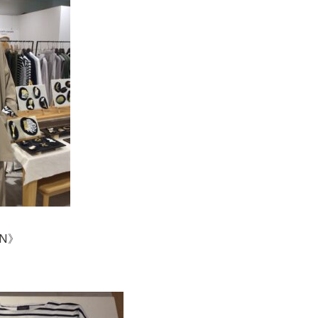
IN》
）