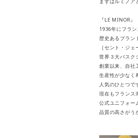
まずはルミノア
『LE MINOR』
1936年にフラ
歴史あるブラン
［セント・ジェ
世界３大バスク
創業以来、自社
生産性が少なく
人気のひとつで
現在もフランス
公式ユニフォー
品質の高さがう