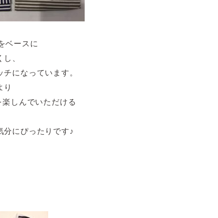
INをベースに
くし、
ッチになっています。
より
を楽しんでいただける
気分にぴったりです♪
）