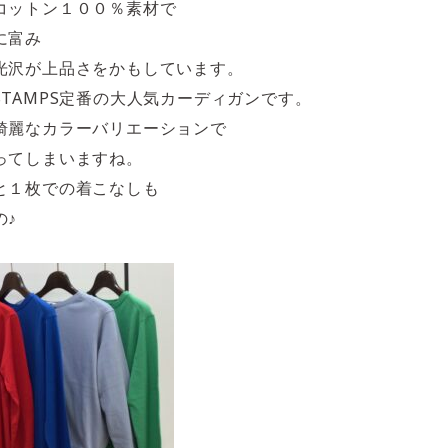
コットン１００％素材で
に富み
光沢が上品さをかもしています。
TAMPS定番の大人気カーディガンです。
綺麗なカラーバリエーションで
ってしまいますね。
と１枚での着こなしも
の♪