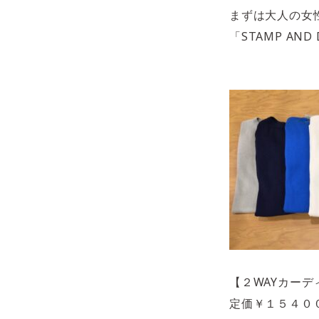
まずは大人の女
「STAMP AN
【２WAYカーデ
定価￥１５４０