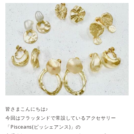
サイトご利用にあたって
サイトマップ
※一部店舗は営業時間が異なります。
2F
Fashion & Life style floor
ファッション＆ライフスタイルフロア
営業時間 10:00 ~ 20:00
閉じる
3F
Service & Beauty & Restaurant
floor
サービス＆ビューティー＆レストランフロア
皆さまこんにちは♪
営業時間 10:00 ~ 22:00
今回はフラッタンドで常設しているアクセサリー
「Pisceans(ピッシェアンス)」の