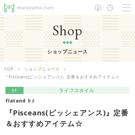
TOP
Shop
ショップニュース
ショップ
レストラン・カフェ
ショップニュース
B1F
Life support floor
TOP
＞
ショップニュース
＞
ライフサポートフロア
イベント・お知らせ
施設案内
アクセス・営業時間
『Pisceans(ピッシェアンス)』定番＆おすすめアイテム☆
営業時間 10:00 ~ 20:00
ライフスタイル
2F
flatand ♭♯
1F
Food boutique floor
検索
『Pisceans(ピッシェアンス)』定番
フードブティックフロア
＆おすすめアイテム☆
マルヤマ クラスとは
木曜の市
営業時間 10:00 ~ 20:00
Zooっと割
求人情報