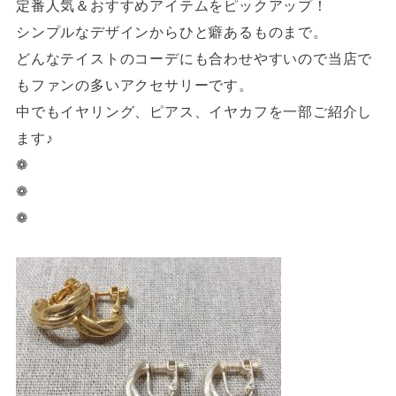
4F/5F
定番人気＆おすすめアイテムをピックアップ！
Physical care floor
シンプルなデザインからひと癖あるものまで。
フィジカルケアフロア
どんなテイストのコーデにも合わせやすいので当店で
もファンの多いアクセサリーです。
営業時間 10:00 ~ 23:00
中でもイヤリング、ピアス、イヤカフを一部ご紹介し
ます♪
❁
❁
施設案内を見る
❁