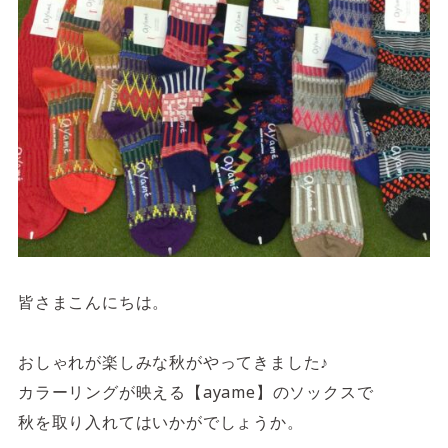
サイトご利用にあたって
サイトマップ
※一部店舗は営業時間が異なります。
2F
Fashion & Life style floor
ファッション＆ライフスタイルフロア
営業時間 10:00 ~ 20:00
閉じる
3F
Service & Beauty & Restaurant
floor
皆さまこんにちは。
サービス＆ビューティー＆レストランフロア
おしゃれが楽しみな秋がやってきました♪
営業時間 10:00 ~ 22:00
カラーリングが映える【ayame】のソックスで
秋を取り入れてはいかがでしょうか。