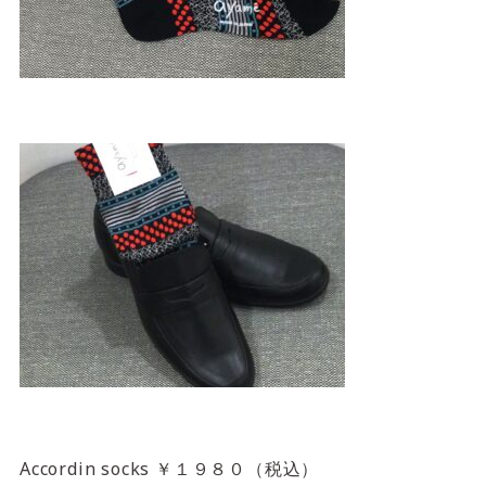
Accordin socks ￥１９８０（税込）