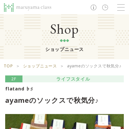
TOP
Shop
ショップニュース
ショップ
レストラン・カフェ
ショップニュース
B1F
Life support floor
TOP
＞
ショップニュース
＞
ayameのソックスで秋気分♪
ライフサポートフロア
イベント・お知らせ
施設案内
アクセス・営業時間
ライフスタイル
2F
営業時間 10:00 ~ 20:00
flatand ♭♯
ayameのソックスで秋気分♪
1F
Food boutique floor
検索
フードブティックフロア
マルヤマ クラスとは
木曜の市
営業時間 10:00 ~ 20:00
Zooっと割
求人情報