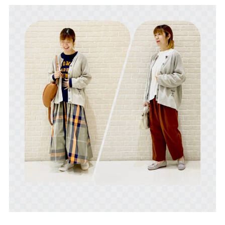
サイトご利用にあたって
サイトマップ
※一部店舗は営業時間が異なります。
2F
Fashion & Life style floor
ファッション＆ライフスタイルフロア
営業時間 10:00 ~ 20:00
閉じる
3F
Service & Beauty & Restaurant
floor
サービス＆ビューティー＆レストランフロア
営業時間 10:00 ~ 22:00