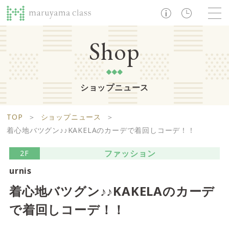
TOP
Shop
ショップニュース
ショップ
レストラン・カフェ
ショップニュース
B1F
Life support floor
TOP
＞
ショップニュース
＞
ライフサポートフロア
イベント・お知らせ
施設案内
アクセス・営業時間
着心地バツグン♪♪KAKELAのカーデで着回しコーデ！！
営業時間 10:00 ~ 20:00
ファッション
2F
urnis
1F
Food boutique floor
検索
着心地バツグン♪♪KAKELAのカーデ
フードブティックフロア
で着回しコーデ！！
マルヤマ クラスとは
木曜の市
営業時間 10:00 ~ 20:00
Zooっと割
求人情報