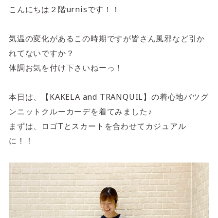
4F/5F
Physical care floor
こんにちは２階urnisです！！
フィジカルケアフロア
気温の変化があるこの時期ですが皆さん風邪など引か
営業時間 10:00 ~ 23:00
れてないですか？
体調お気を付け下さいねーっ！
本日は、【KAKELA and TRANQUIL】の着心地バツグ
ンニットクルーカーデを着てみました♪
施設案内を見る
まずは、ロゴTとスカートを合わせてカジュアル
に！！