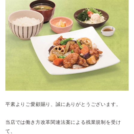
サイトご利用にあたって
サイトマップ
※一部店舗は営業時間が異なります。
2F
Fashion & Life style floor
ファッション＆ライフスタイルフロア
営業時間 10:00 ~ 20:00
閉じる
3F
Service & Beauty & Restaurant
floor
サービス＆ビューティー＆レストランフロア
平素よりご愛顧賜り、誠にありがとうございます。
営業時間 10:00 ~ 22:00
当店では働き方改革関連法案による残業規制を受け
て、