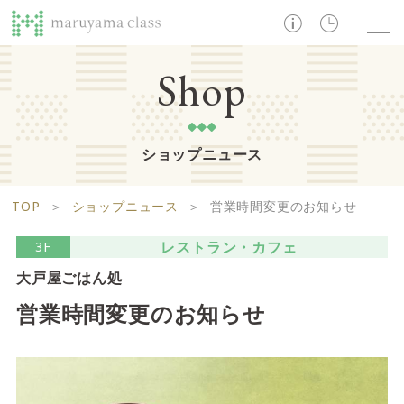
TOP
Shop
ショップニュース
ショップ
レストラン・カフェ
ショップニュース
B1F
Life support floor
TOP
＞
ショップニュース
＞
営業時間変更のお知らせ
ライフサポートフロア
イベント・お知らせ
施設案内
アクセス・営業時間
レストラン・カフェ
3F
営業時間 10:00 ~ 20:00
大戸屋ごはん処
営業時間変更のお知らせ
1F
Food boutique floor
検索
フードブティックフロア
マルヤマ クラスとは
木曜の市
営業時間 10:00 ~ 20:00
Zooっと割
求人情報