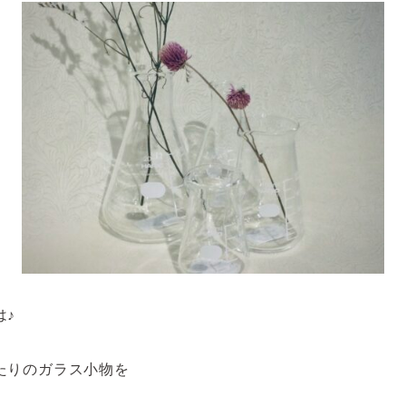
は♪
たりのガラス小物を
。