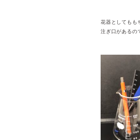
花器としてもも
注ぎ口があるの