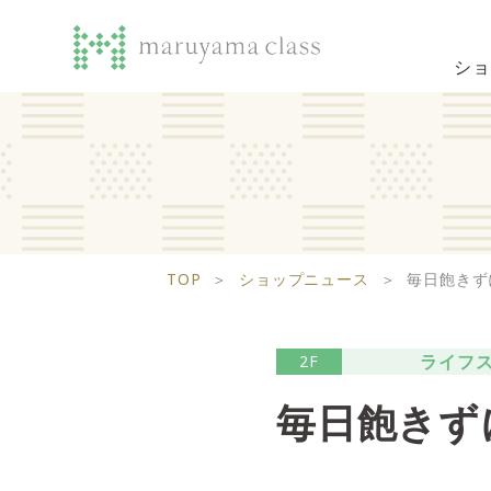
ショ
TOP
＞
ショップニュース
＞
毎日飽きず
ライフ
2F
毎日飽きず