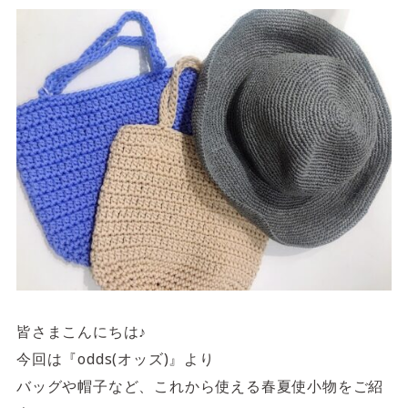
サイトご利用にあたって
サイトマップ
※一部店舗は営業時間が異なります。
2F
Fashion & Life style floor
ファッション＆ライフスタイルフロア
営業時間 10:00 ~ 20:00
閉じる
3F
Service & Beauty & Restaurant
floor
サービス＆ビューティー＆レストランフロア
皆さまこんにちは♪
営業時間 10:00 ~ 22:00
今回は『odds(オッズ)』より
バッグや帽子など、これから使える春夏使小物をご紹