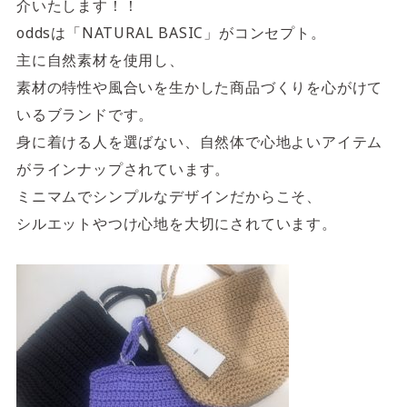
4F/5F
介いたします！！
Physical care floor
oddsは「NATURAL BASIC」がコンセプト。
フィジカルケアフロア
主に自然素材を使用し、
素材の特性や風合いを生かした商品づくりを心がけて
営業時間 10:00 ~ 23:00
いるブランドです。
身に着ける人を選ばない、自然体で心地よいアイテム
がラインナップされています。
ミニマムでシンプルなデザインだからこそ、
施設案内を見る
シルエットやつけ心地を大切にされています。