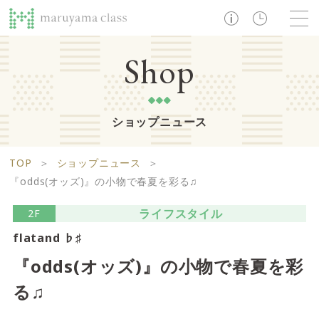
TOP
Shop
ショップニュース
ショップ
レストラン・カフェ
ショップニュース
B1F
Life support floor
TOP
＞
ショップニュース
＞
ライフサポートフロア
イベント・お知らせ
施設案内
アクセス・営業時間
『odds(オッズ)』の小物で春夏を彩る♫
営業時間 10:00 ~ 20:00
ライフスタイル
2F
flatand ♭♯
1F
Food boutique floor
検索
『odds(オッズ)』の小物で春夏を彩
フードブティックフロア
る♫
マルヤマ クラスとは
木曜の市
営業時間 10:00 ~ 20:00
Zooっと割
求人情報