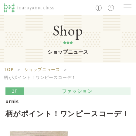
TOP
Shop
ショップニュース
ショップ
レストラン・カフェ
ショップニュース
B1F
Life support floor
TOP
＞
ショップニュース
＞
ライフサポートフロア
イベント・お知らせ
施設案内
アクセス・営業時間
柄がポイント！ワンピースコーデ！
営業時間 10:00 ~ 20:00
ファッション
2F
urnis
1F
Food boutique floor
検索
柄がポイント！ワンピースコーデ！
フードブティックフロア
マルヤマ クラスとは
木曜の市
営業時間 10:00 ~ 20:00
Zooっと割
求人情報