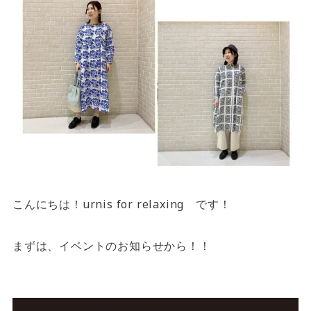
サイトご利用にあたって
サイトマップ
※一部店舗は営業時間が異なります。
2F
Fashion & Life style floor
ファッション＆ライフスタイルフロア
営業時間 10:00 ~ 20:00
閉じる
3F
Service & Beauty & Restaurant
こんにちは！urnis for relaxing です！
floor
サービス＆ビューティー＆レストランフロア
まずは、イベントのお知らせから！！
営業時間 10:00 ~ 22:00