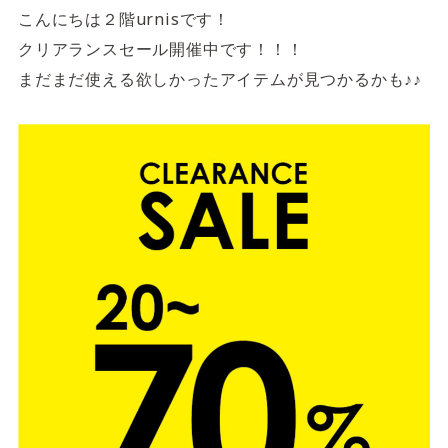
4F/5F
Physical care floor
こんにちは２階urnisです！
クリアランスセール開催中です！！！
フィジカルケアフロア
まだまだ使える欲しかったアイテムが見つかるかも♪♪
営業時間 10:00 ~ 23:00
施設案内を見る