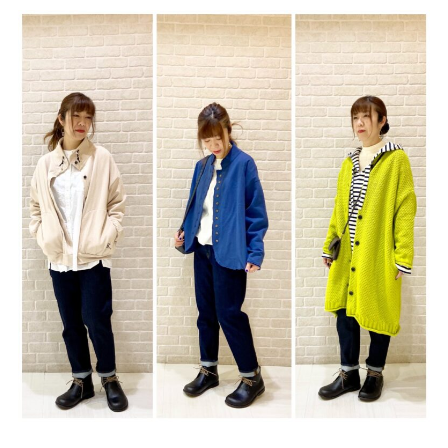
サイトご利用にあたって
サイトマップ
※一部店舗は営業時間が異なります。
2F
Fashion & Life style floor
ファッション＆ライフスタイルフロア
営業時間 10:00 ~ 20:00
閉じる
3F
Service & Beauty & Restaurant
floor
サービス＆ビューティー＆レストランフロア
営業時間 10:00 ~ 22:00