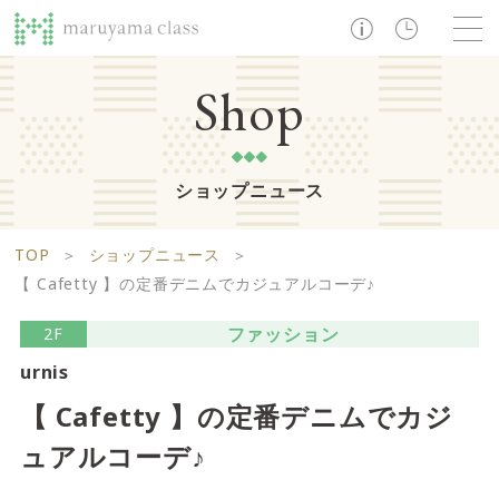
TOP
Shop
ショップニュース
ショップ
レストラン・カフェ
ショップニュース
B1F
Life support floor
TOP
＞
ショップニュース
＞
ライフサポートフロア
イベント・お知らせ
施設案内
アクセス・営業時間
【 Cafetty 】の定番デニムでカジュアルコーデ♪
営業時間 10:00 ~ 20:00
ファッション
2F
urnis
1F
Food boutique floor
検索
【 Cafetty 】の定番デニムでカジ
フードブティックフロア
ュアルコーデ♪
マルヤマ クラスとは
木曜の市
営業時間 10:00 ~ 20:00
Zooっと割
求人情報