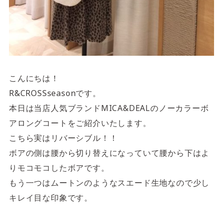
4F/5F
Physical care floor
フィジカルケアフロア
営業時間 10:00 ~ 23:00
こんにちは！
R&CROSSseasonです。
本日は当店人気ブランドMICA&DEALのノーカラーボ
施設案内を見る
アロングコートをご紹介いたします。
こちら実はリバーシブル！！
ボアの側は腰から切り替えになっていて腰から下はよ
りモコモコしたボアです。
もう一つはムートンのようなスエード生地なので少し
キレイ目な印象です。