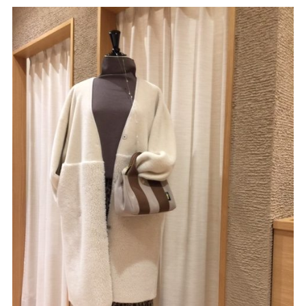
サイトご利用にあたって
サイトマップ
※一部店舗は営業時間が異なります。
2F
Fashion & Life style floor
ファッション＆ライフスタイルフロア
営業時間 10:00 ~ 20:00
閉じる
3F
Service & Beauty & Restaurant
floor
サービス＆ビューティー＆レストランフロア
営業時間 10:00 ~ 22:00