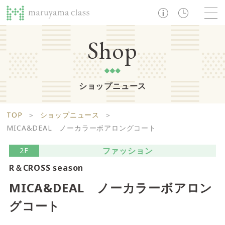
TOP
Shop
ショップニュース
ショップ
レストラン・カフェ
ショップニュース
B1F
Life support floor
TOP
＞
ショップニュース
＞
ライフサポートフロア
イベント・お知らせ
施設案内
アクセス・営業時間
MICA&DEAL ノーカラーボアロングコート
営業時間 10:00 ~ 20:00
ファッション
2F
R＆CROSS season
1F
Food boutique floor
検索
MICA&DEAL ノーカラーボアロン
フードブティックフロア
グコート
マルヤマ クラスとは
木曜の市
営業時間 10:00 ~ 20:00
Zooっと割
求人情報