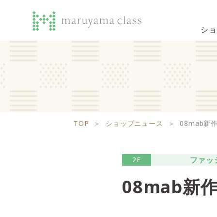
ショ
TOP
＞
ショップニュース
＞
08mab
ファッ
2F
08mab