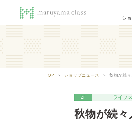
ショ
TOP
＞
ショップニュース
＞
秋物が続々
ライフ
2F
秋物が続々