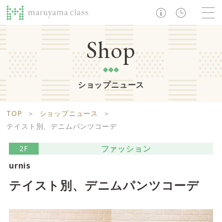
TOP
Shop
ショップニュース
ショップ
レストラン・カフェ
ショップニュース
B1F
Life support floor
TOP
＞
ショップニュース
＞
ライフサポートフロア
イベント・お知らせ
施設案内
アクセス・営業時間
テイスト別、デニムパンツコーデ
営業時間 10:00 ~ 20:00
ファッション
2F
urnis
1F
Food boutique floor
検索
テイスト別、デニムパンツコーデ
フードブティックフロア
マルヤマ クラスとは
木曜の市
営業時間 10:00 ~ 20:00
Zooっと割
求人情報