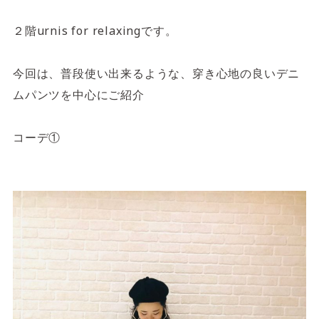
4F/5F
Physical care floor
２階urnis for relaxingです。
フィジカルケアフロア
営業時間 10:00 ~ 23:00
今回は、普段使い出来るような、穿き心地の良いデニ
ムパンツを中心にご紹介
コーデ①
施設案内を見る