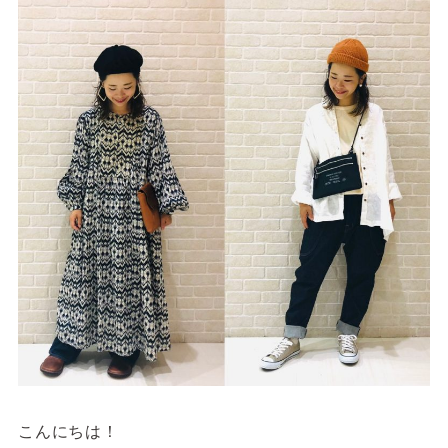
サイトご利用にあたって
サイトマップ
※一部店舗は営業時間が異なります。
2F
Fashion & Life style floor
ファッション＆ライフスタイルフロア
営業時間 10:00 ~ 20:00
閉じる
3F
Service & Beauty & Restaurant
floor
サービス＆ビューティー＆レストランフロア
営業時間 10:00 ~ 22:00
こんにちは！