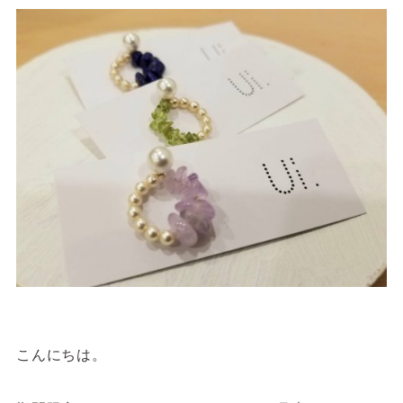
サイトご利用にあたって
サイトマップ
※一部店舗は営業時間が異なります。
2F
Fashion & Life style floor
ファッション＆ライフスタイルフロア
営業時間 10:00 ~ 20:00
閉じる
3F
Service & Beauty & Restaurant
floor
サービス＆ビューティー＆レストランフロア
営業時間 10:00 ~ 22:00
こんにちは。