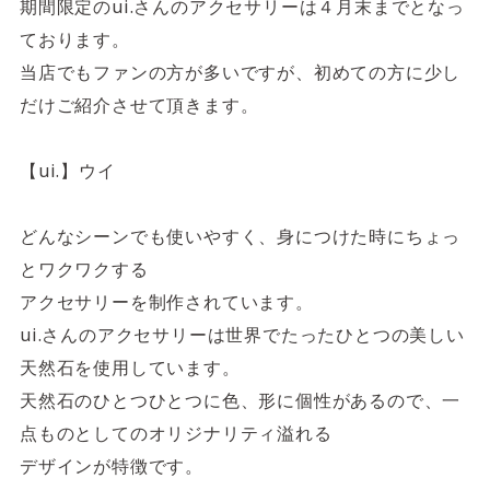
4F/5F
期間限定のui.さんのアクセサリーは４月末までとなっ
Physical care floor
ております。
フィジカルケアフロア
当店でもファンの方が多いですが、初めての方に少し
だけご紹介させて頂きます。
営業時間 10:00 ~ 23:00
【ui.】ウイ
どんなシーンでも使いやすく、身につけた時にちょっ
施設案内を見る
とワクワクする
アクセサリーを制作されています。
ui.さんのアクセサリーは世界でたったひとつの美しい
天然石を使用しています。
天然石のひとつひとつに色、形に個性があるので、一
点ものとしてのオリジナリティ溢れる
デザインが特徴です。