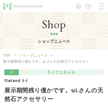
TOP
Shop
ショップニュース
ショップ
レストラン・カフェ
ショップニュース
B1F
Life support floor
TOP
＞
ショップニュース
＞
ライフサポートフロア
イベント・お知らせ
施設案内
アクセス・営業時間
展示期間残り僅かです。ui.さんの天然石アクセサリー
営業時間 10:00 ~ 20:00
ライフスタイル
2F
flatand ♭♯
1F
Food boutique floor
検索
展示期間残り僅かです。ui.さんの天
フードブティックフロア
然石アクセサリー
マルヤマ クラスとは
木曜の市
営業時間 10:00 ~ 20:00
Zooっと割
求人情報