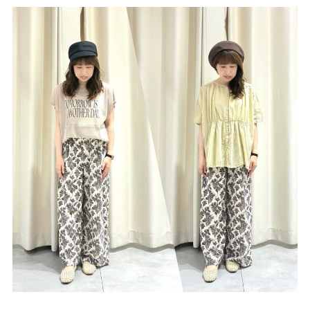
サイトご利用にあたって
サイトマップ
※一部店舗は営業時間が異なります。
2F
Fashion & Life style floor
ファッション＆ライフスタイルフロア
営業時間 10:00 ~ 20:00
閉じる
3F
Service & Beauty & Restaurant
floor
サービス＆ビューティー＆レストランフロア
営業時間 10:00 ~ 22:00