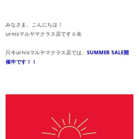
4F/5F
Physical care floor
フィジカルケアフロア
みなさま、こんにちは！
営業時間 10:00 ~ 23:00
urnisマルヤマクラス店です☺️🌼
只今urnisマルヤマクラス店では、
SUMMER SALE開
催中です！！
施設案内を見る