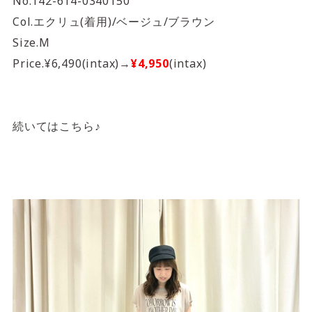
No.142-614-0340150
Col.エクリュ(着用)/ベージュ/ブラウン
Size.M
Price.¥6,490(intax)→
¥4,950
(intax)
続いてはこちら♪