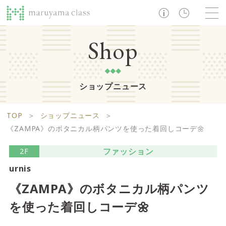
TOP
Shop
ショップニュース
ショップ
レストラン・カフェ
ショップニュース
B1F
Life support floor
TOP
＞
ショップニュース
＞
ライフサポートフロア
イベント・お知らせ
施設案内
アクセス・営業時間
《ZAMPA》のボタニカル柄パンツを使った着回しコーデ🌼
営業時間 10:00 ~ 20:00
ファッション
2F
urnis
1F
Food boutique floor
検索
《ZAMPA》のボタニカル柄パンツ
フードブティックフロア
を使った着回しコーデ🌼
マルヤマ クラスとは
木曜の市
営業時間 10:00 ~ 20:00
Zooっと割
求人情報