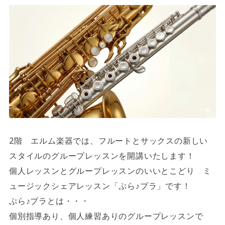
サイトご利用にあたって
サイトマップ
※一部店舗は営業時間が異なります。
2F
Fashion & Life style floor
ファッション＆ライフスタイルフロア
営業時間 10:00 ~ 20:00
閉じる
3F
Service & Beauty & Restaurant
2階 エルム楽器では、フルートとサックスの新しい
floor
スタイルのグループレッスンを開講いたします！
個人レッスンとグループレッスンのいいとこどり ミ
サービス＆ビューティー＆レストランフロア
ュージックシェアレッスン「ぷら♪プラ」です！
営業時間 10:00 ~ 22:00
ぷら♪プラとは・・・
個別指導あり、個人練習ありのグループレッスンで