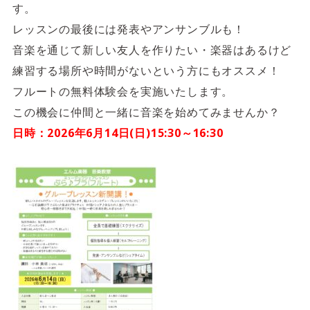
4F/5F
す。
Physical care floor
レッスンの最後には発表やアンサンブルも！
フィジカルケアフロア
音楽を通じて新しい友人を作りたい・楽器はあるけど
営業時間 10:00 ~ 23:00
練習する場所や時間がないという方にもオススメ！
フルートの無料体験会を実施いたします。
この機会に仲間と一緒に音楽を始めてみませんか？
日時：2026年6月14日(日)15:30～16:30
施設案内を見る