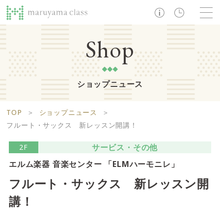
TOP
Shop
ショップニュース
ショップ
レストラン・カフェ
ショップニュース
B1F
Life support floor
TOP
＞
ショップニュース
＞
ライフサポートフロア
イベント・お知らせ
施設案内
アクセス・営業時間
フルート・サックス 新レッスン開講！
営業時間 10:00 ~ 20:00
サービス・その他
2F
エルム楽器 音楽センター 「ELMハーモニレ」
1F
Food boutique floor
検索
フルート・サックス 新レッスン開
フードブティックフロア
講！
マルヤマ クラスとは
木曜の市
営業時間 10:00 ~ 20:00
Zooっと割
求人情報