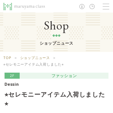
TOP
Shop
ショップニュース
ショップ
レストラン・カフェ
ショップニュース
B1F
Life support floor
TOP
＞
ショップニュース
＞
ライフサポートフロア
イベント・お知らせ
施設案内
アクセス・営業時間
⭐︎セレモニーアイテム入荷しました⭐︎
営業時間 10:00 ~ 20:00
ファッション
2F
Dessin
1F
Food boutique floor
検索
⭐︎セレモニーアイテム入荷しました
フードブティックフロア
⭐︎
マルヤマ クラスとは
木曜の市
営業時間 10:00 ~ 20:00
Zooっと割
求人情報