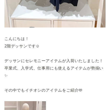
4F/5F
Physical care floor
フィジカルケアフロア
営業時間 10:00 ~ 23:00
こんにちは！
2階デッサンです☺︎
施設案内を見る
デッサンにセレモニーアイテムが入荷いたしました！
卒業式、入学式、仕事用にも使えるアイテムが勢揃い
✨
その中でもイチオシのアイテムをご紹介🫶