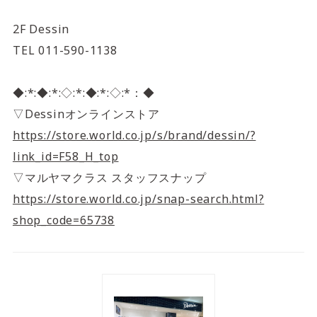
2F Dessin
TEL
011-590-1138
◆:*:◆:*:◇:*:◆:*:◇:*：◆
▽Dessinオンラインストア
https://store.world.co.jp/s/brand/dessin/?
link_id=F58_H_top
▽マルヤマクラス スタッフスナップ
https://store.world.co.jp/snap-search.html?
shop_code=65738