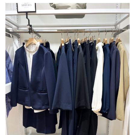
サイトご利用にあたって
サイトマップ
※一部店舗は営業時間が異なります。
2F
Fashion & Life style floor
ファッション＆ライフスタイルフロア
営業時間 10:00 ~ 20:00
閉じる
3F
Service & Beauty & Restaurant
floor
サービス＆ビューティー＆レストランフロア
営業時間 10:00 ~ 22:00