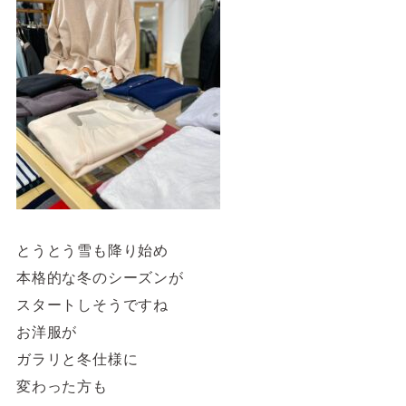
4F/5F
Physical care floor
フィジカルケアフロア
営業時間 10:00 ~ 23:00
施設案内を見る
とうとう雪も降り始め
本格的な冬のシーズンが
スタートしそうですね
お洋服が
ガラリと冬仕様に
変わった方も