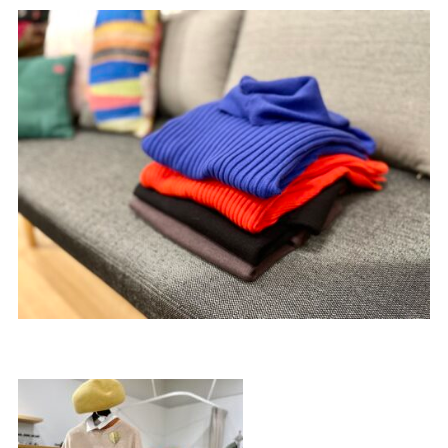
サイトご利用にあたって
サイトマップ
※一部店舗は営業時間が異なります。
2F
Fashion & Life style floor
ファッション＆ライフスタイルフロア
営業時間 10:00 ~ 20:00
閉じる
3F
Service & Beauty & Restaurant
floor
サービス＆ビューティー＆レストランフロア
営業時間 10:00 ~ 22:00