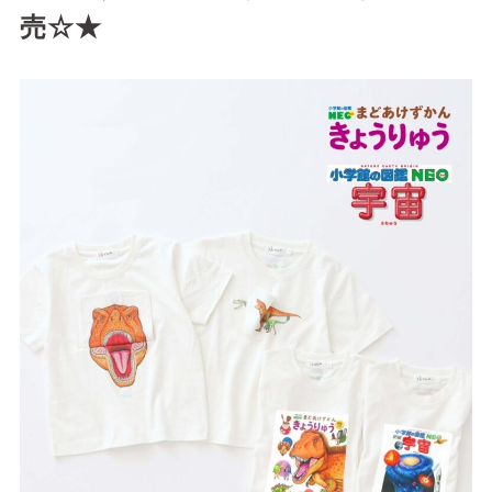
売☆★
サイトご利用にあたって
サイトマップ
※一部店舗は営業時間が異なります。
2F
Fashion & Life style floor
ファッション＆ライフスタイルフロア
営業時間 10:00 ~ 20:00
閉じる
3F
Service & Beauty & Restaurant
floor
サービス＆ビューティー＆レストランフロア
営業時間 10:00 ~ 22:00