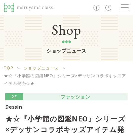
TOP
Shop
ショップニュース
ショップ
レストラン・カフェ
ショップニュース
B1F
Life support floor
TOP
＞
ショップニュース
＞
ライフサポートフロア
イベント・お知らせ
施設案内
アクセス・営業時間
★☆『小学館の図鑑NEO』シリーズ×デッサンコラボキッズア
営業時間 10:00 ~ 20:00
イテム発売☆★
ファッション
2F
1F
Food boutique floor
Dessin
検索
★☆『小学館の図鑑NEO』シリーズ
フードブティックフロア
マルヤマ クラスとは
木曜の市
×デッサンコラボキッズアイテム発
営業時間 10:00 ~ 20:00
Zooっと割
求人情報