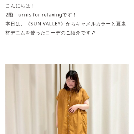
4F/5F
Physical care floor
こんにちは！
2階 urnis for relaxingです！
フィジカルケアフロア
本日は、《SUN VALLEY》からキャメルカラーと夏素
営業時間 10:00 ~ 23:00
材デニムを使ったコーデのご紹介です🎵
施設案内を見る