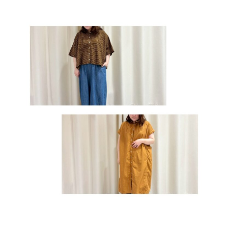
サイトご利用にあたって
サイトマップ
※一部店舗は営業時間が異なります。
2F
Fashion & Life style floor
ファッション＆ライフスタイルフロア
営業時間 10:00 ~ 20:00
閉じる
3F
Service & Beauty & Restaurant
floor
サービス＆ビューティー＆レストランフロア
営業時間 10:00 ~ 22:00