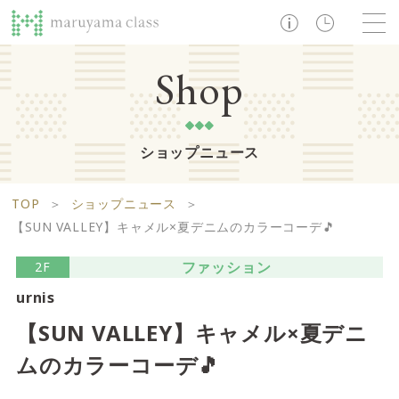
TOP
Shop
ショップニュース
ショップ
レストラン・カフェ
ショップニュース
B1F
Life support floor
TOP
＞
ショップニュース
＞
ライフサポートフロア
イベント・お知らせ
施設案内
アクセス・営業時間
【SUN VALLEY】キャメル×夏デニムのカラーコーデ🎵
営業時間 10:00 ~ 20:00
ファッション
2F
urnis
1F
Food boutique floor
検索
【SUN VALLEY】キャメル×夏デニ
フードブティックフロア
ムのカラーコーデ🎵
マルヤマ クラスとは
木曜の市
営業時間 10:00 ~ 20:00
Zooっと割
求人情報