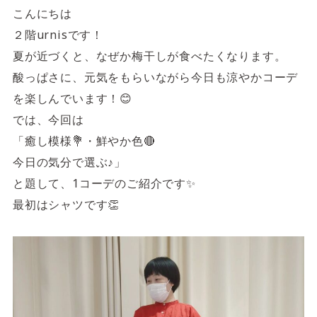
4F/5F
Physical care floor
こんにちは
２階urnisです！
フィジカルケアフロア
夏が近づくと、なぜか梅干しが食べたくなります。
営業時間 10:00 ~ 23:00
酸っぱさに、元気をもらいながら今日も涼やかコーデ
を楽しんでいます！😊
では、今回は
「癒し模様💐・鮮やか色🔴
今日の気分で選ぶ♪」
施設案内を見る
と題して、1コーデのご紹介です✨️
最初はシャツです👏