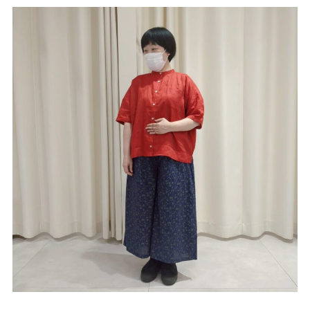
サイトご利用にあたって
サイトマップ
※一部店舗は営業時間が異なります。
2F
Fashion & Life style floor
ファッション＆ライフスタイルフロア
営業時間 10:00 ~ 20:00
閉じる
3F
Service & Beauty & Restaurant
floor
サービス＆ビューティー＆レストランフロア
営業時間 10:00 ~ 22:00