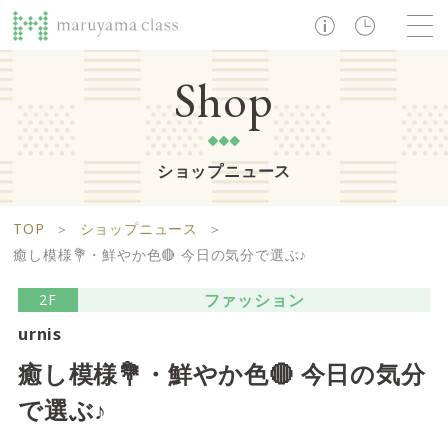
TOP
Shop
ショップニュース
ショップ
レストラン・カフェ
ショップニュース
B1F
Life support floor
TOP
＞
ショップニュース
＞
ライフサポートフロア
イベント・お知らせ
施設案内
アクセス・営業時間
癒し模様💐・鮮やか色🔴 今日の気分で選ぶ♪
営業時間 10:00 ~ 20:00
ファッション
2F
urnis
1F
Food boutique floor
検索
癒し模様💐・鮮やか色🔴 今日の気分
フードブティックフロア
で選ぶ♪
マルヤマ クラスとは
木曜の市
営業時間 10:00 ~ 20:00
Zooっと割
求人情報