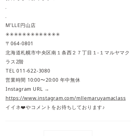
.
.
M’LLE円山店
✳︎✳︎✳︎✳︎✳︎✳︎✳︎✳︎✳︎✳︎✳︎✳︎✳︎
〒064-0801
北海道札幌市中央区南１条西２７丁目１-１マルヤマク
ラス2階
TEL 011-622-3080
営業時間 10:00〜20:00 年中無休
Instagram URL →
https://www.instagram.com/mllemaruyamaclass
イイネ❤️やコメントをお待ちしております♪