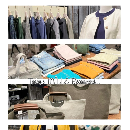
サイトご利用にあたって
サイトマップ
※一部店舗は営業時間が異なります。
2F
Fashion & Life style floor
ファッション＆ライフスタイルフロア
営業時間 10:00 ~ 20:00
閉じる
3F
Service & Beauty & Restaurant
floor
サービス＆ビューティー＆レストランフロア
営業時間 10:00 ~ 22:00