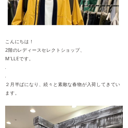
4F/5F
Physical care floor
フィジカルケアフロア
営業時間 10:00 ~ 23:00
こんにちは！
2階のレディースセレクトショップ、
M’LLEです。
施設案内を見る
.
.
２月半ばになり、続々と素敵な春物が入荷してきてい
ます。