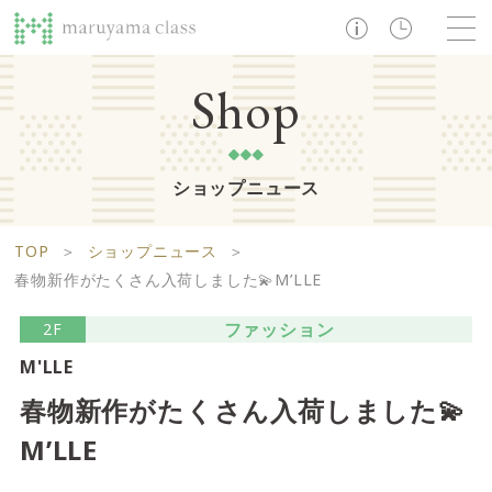
TOP
Shop
ショップニュース
ショップ
レストラン・カフェ
ショップニュース
B1F
Life support floor
TOP
＞
ショップニュース
＞
ライフサポートフロア
イベント・お知らせ
施設案内
アクセス・営業時間
春物新作がたくさん入荷しました💫M’LLE
営業時間 10:00 ~ 20:00
ファッション
2F
M'LLE
1F
Food boutique floor
検索
春物新作がたくさん入荷しました💫
フードブティックフロア
M’LLE
マルヤマ クラスとは
木曜の市
営業時間 10:00 ~ 20:00
Zooっと割
求人情報