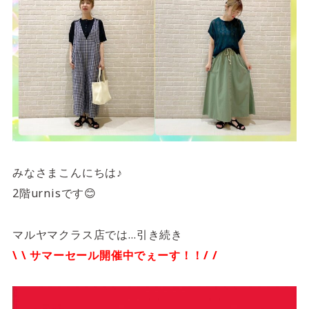
サイトご利用にあたって
サイトマップ
※一部店舗は営業時間が異なります。
2F
Fashion & Life style floor
ファッション＆ライフスタイルフロア
営業時間 10:00 ~ 20:00
閉じる
3F
みなさまこんにちは♪
Service & Beauty & Restaurant
2階urnisです😊
floor
マルヤマクラス店では…引き続き
サービス＆ビューティー＆レストランフロア
\ \ サマーセール開催中でぇーす！！/ /
営業時間 10:00 ~ 22:00