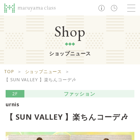
TOP
Shop
ショップニュース
ショップ
レストラン・カフェ
ショップニュース
B1F
Life support floor
TOP
＞
ショップニュース
＞
ライフサポートフロア
イベント・お知らせ
施設案内
アクセス・営業時間
【 SUN VALLEY 】楽ちんコーデ🎶
営業時間 10:00 ~ 20:00
ファッション
2F
urnis
1F
Food boutique floor
検索
【 SUN VALLEY 】楽ちんコーデ🎶
フードブティックフロア
マルヤマ クラスとは
木曜の市
営業時間 10:00 ~ 20:00
Zooっと割
求人情報