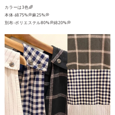
カラーは3色🌈
本体-綿75%💭麻25%💭
別布-ポリエステル80%💭綿20%💭